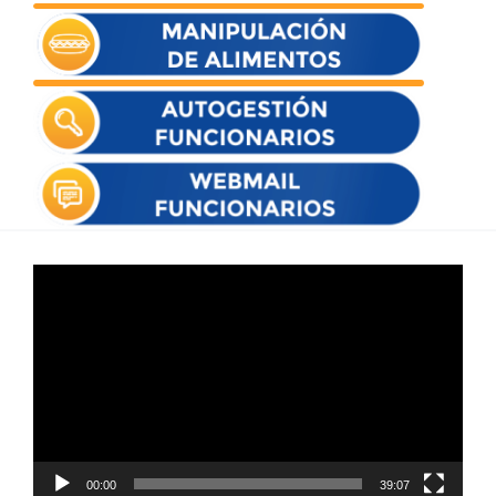
Reproductor
de
vídeo
00:00
39:07