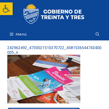
Saltar
Abrir barra de herramientas
al
contenido
Menú
242962492_4730021510370722_4581536544743400
005_n