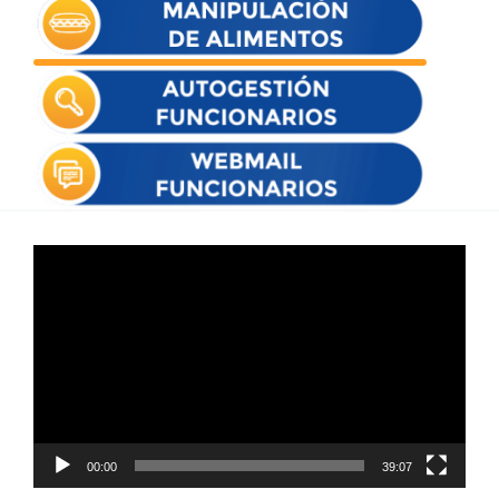
Reproductor
de
vídeo
00:00
39:07