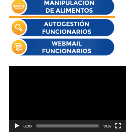
Reproductor
de
vídeo
00:00
39:07