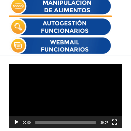
Reproductor
de
vídeo
00:00
39:07