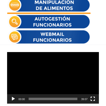
Reproductor
de
vídeo
00:00
39:07