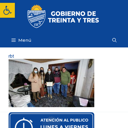
Saltar
Abrir barra de herramientas
al
contenido
Menú
rbt