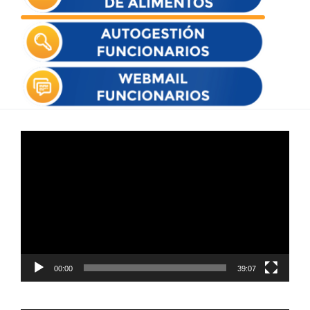
Reproductor
de
vídeo
00:00
39:07