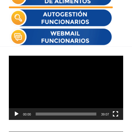
Reproductor
de
vídeo
00:00
39:07