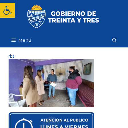
Saltar
Abrir barra de herramientas
al
contenido
Menú
rbt