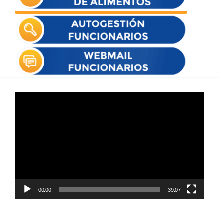
Reproductor
de
vídeo
00:00
39:07