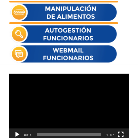
Reproductor
de
vídeo
00:00
39:07