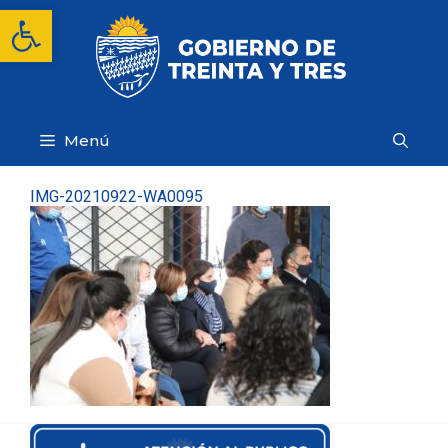
Saltar
Abrir barra de herramientas
al
contenido
Menú
IMG-20210922-WA0095