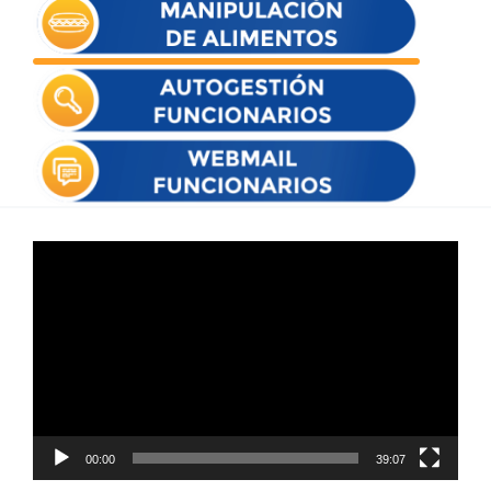
Reproductor
de
vídeo
00:00
39:07