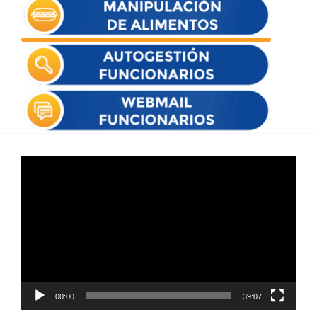
Reproductor
de
vídeo
00:00
39:07