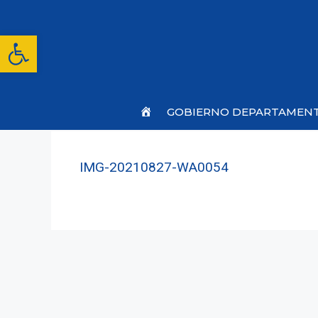
Saltar
al
contenido
Abrir barra de herramientas
Inicio
GOBIERNO DEPARTAMEN
IMG-20210827-WA0054