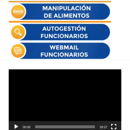
Reproductor
de
vídeo
00:00
39:07