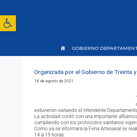
Saltar
al
contenido
Abrir barra de herramientas
Inicio
GOBIERNO DEPARTAMEN
Organizada por el Gobierno de Treinta y
16 de agosto de 2021
estuvieron visitando el Intendente Departamental
La actividad contó con una importante afluenci
cumpliendo con los protocolos sanitarios vigen
Como ya se informara la Feria Artesanal se real
14 a 19 horas.