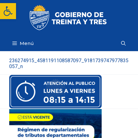
Saltar
Abrir barra de herramientas
al
contenido
Menú
236274915_4581191108587097_9181739747977835
057_n