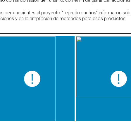
nió con la Comisión de Turismo, con el fin de planificar accione
s pertenecientes al proyecto “Tejiendo sueños” informaron sobr
aciones y en la ampliación de mercados para esos productos.