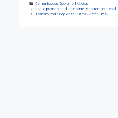
Categorías
Comunicados
,
Gobierno
,
Noticias
Con la presencia del Intendente Departamental en el 
Tránsito interrumpido en Puente «Víctor Lima»