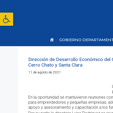
Saltar
al
contenido
Abrir barra de herramientas
Inicio
GOBIERNO DEPARTAMEN
Dirección de Desarrollo Económico del Go
Cerro Chato y Santa Clara
11 de agosto de 2021
En la oportunidad se mantuvieron reuniones con 
para emprendedores y pequeñas empresas, ade
apoyo y asesoramiento y capacitación a los func