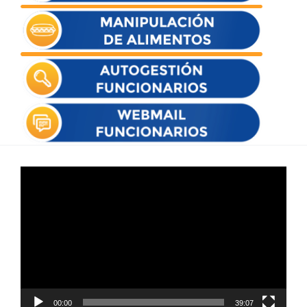
Reproductor
de
vídeo
00:00
39:07