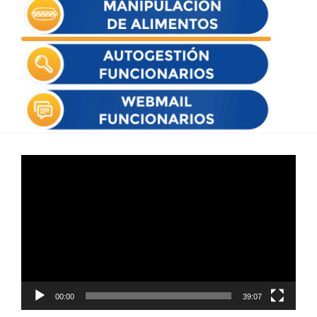
Reproductor
de
vídeo
00:00
39:07