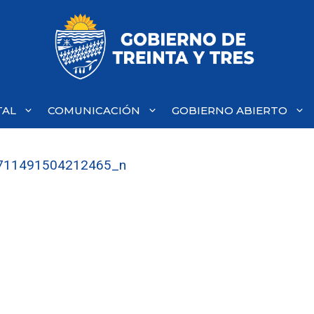
TAL
COMUNICACIÓN
GOBIERNO ABIERTO
711491504212465_n