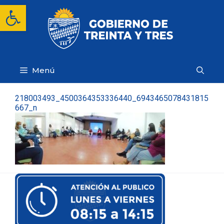
Saltar
Abrir barra de herramientas
al
contenido
Menú
218003493_4500364353336440_6943465078431815
667_n