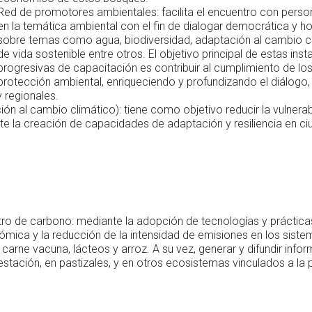
Red de promotores ambientales: facilita el encuentro con perso
en la temática ambiental con el fin de dialogar democrática y h
sobre temas como agua, biodiversidad, adaptación al cambio cli
de vida sostenible entre otros. El objetivo principal de estas inst
progresivas de capacitación es contribuir al cumplimiento de lo
protección ambiental, enriqueciendo y profundizando el diálogo
 regionales.
n al cambio climático): tiene como objetivo reducir la vulnerabi
te la creación de capacidades de adaptación y resiliencia en ci
ro de carbono: mediante la adopción de tecnologías y práctica
onómica y la reducción de la intensidad de emisiones en los sist
carne vacuna, lácteos y arroz. A su vez, generar y difundir info
estación, en pastizales, y en otros ecosistemas vinculados a la