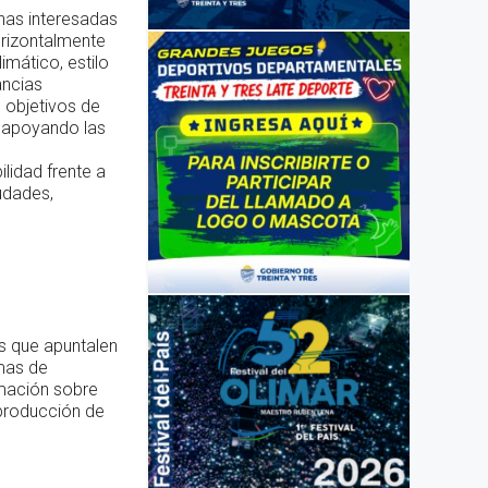
nas interesadas
orizontalmente
mático, estilo
ancias
s objetivos de
, apoyando las
lidad frente a
udades,
s que apuntalen
emas de
rmación sobre
 producción de