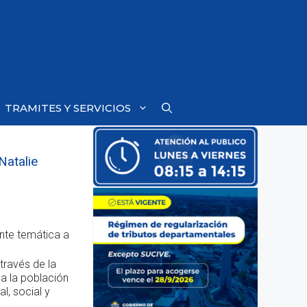
TRAMITES Y SERVICIOS
Natalie
ante temática a
través de la
 a la población
l, social y