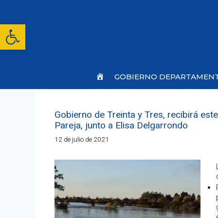
Saltar
al
contenido
Abrir barra de herramientas
Inicio
GOBIERNO DEPARTAMEN
Gobierno de Treinta y Tres, recibirá est
Pareja, junto a Elisa Delgarrondo
12 de julio de 2021