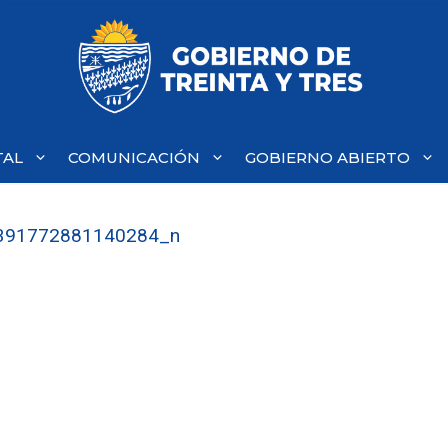
TAL
COMUNICACIÓN
GOBIERNO ABIERTO
391772881140284_n