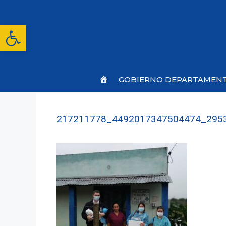
Saltar
al
contenido
Abrir barra de herramientas
Inicio
GOBIERNO DEPARTAMEN
217211778_4492017347504474_295