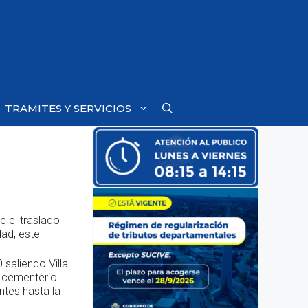
TRAMITES Y SERVICIOS
e el traslado
dad, este
 saliendo Villa
l cementerio
ntes hasta la