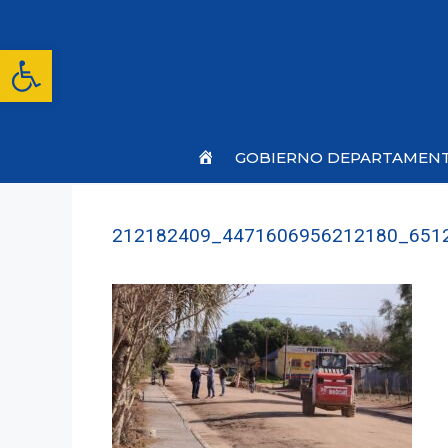
Saltar
al
contenido
Abrir barra de herramientas
Inicio
GOBIERNO DEPARTAMEN
212182409_4471606956212180_651