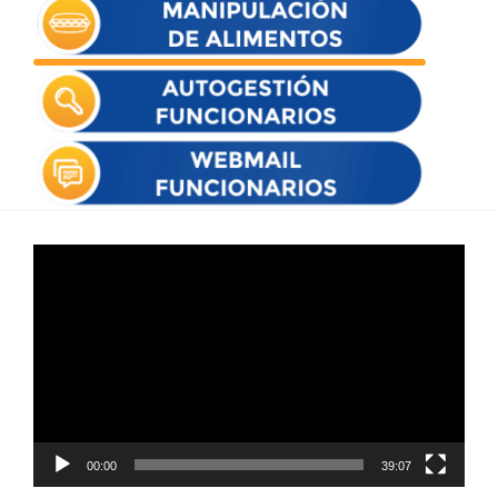
Reproductor
de
vídeo
00:00
39:07