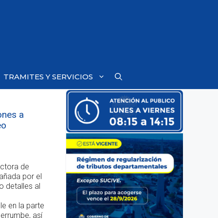
TRAMITES Y SERVICIOS
ones a
eo
ectora de
añada por el
 detalles al
e en la parte
derrumbe, así