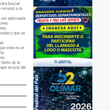
 para buscar
recurrió a la
as ser adecuada
lones
ntes.
ciudad y que se
ís.
 que este es un
sta
res.
 tanto de la
ajar en pos del