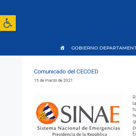
Saltar
al
contenido
Abrir barra de herramientas
Inicio
GOBIERNO DEPARTAMEN
Comunicado del CECOED
15 de marzo de 2021
R
l
h
h
q
p
E