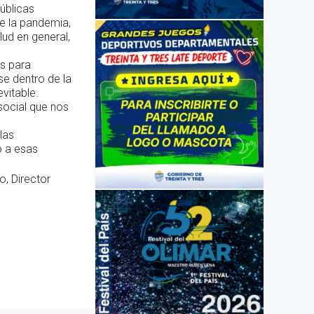
públicas
de la pandemia,
alud en general,
s para
se dentro de la
evitable.
social que nos
las
o a esas
, Director