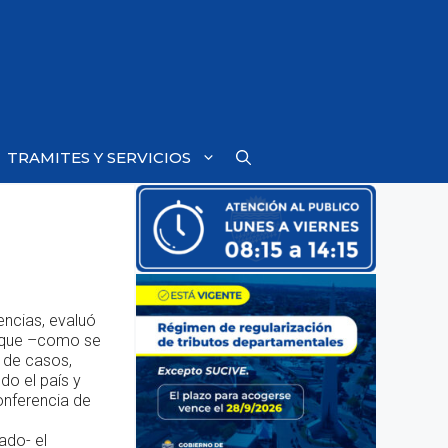
TRAMITES Y SERVICIOS
encias, evaluó
la que –como se
o de casos,
do el país y
onferencia de
ado- el