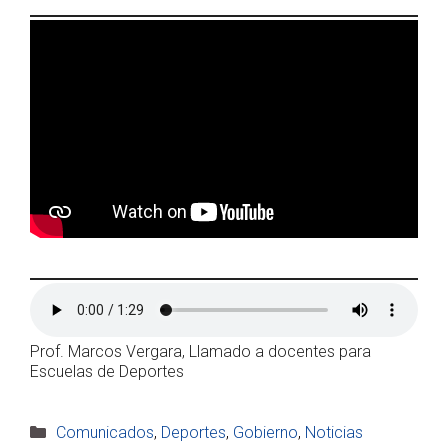
Prof. Marcos Vergara, Llamado a docentes para
Escuelas de Deportes
Categorías
Comunicados
,
Deportes
,
Gobierno
,
Noticias