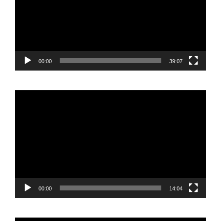
00:00
39:07
Reproductor
de
vídeo
00:00
14:04
Reproductor