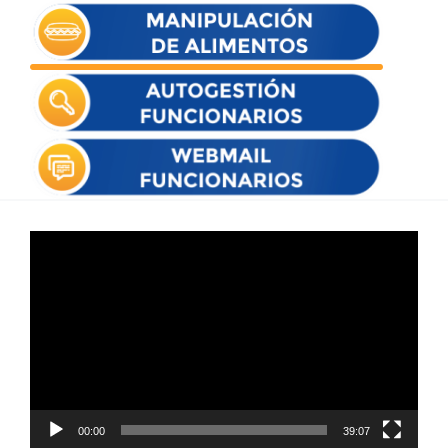
Reproductor
de
vídeo
00:00
39:07