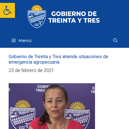
Saltar
Abrir barra de herramientas
al
contenido
Menú
Gobierno de Treinta y Tres atiende situaciones de
emergencia agropecuaria
23 de febrero de 2021