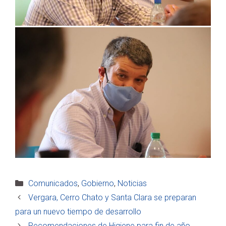
Categorías
Comunicados
,
Gobierno
,
Noticias
Vergara, Cerro Chato y Santa Clara se preparan
para un nuevo tiempo de desarrollo
Recomendaciones de Higiene para fin de año.