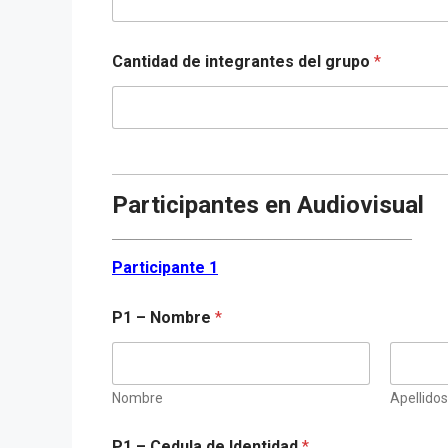
Cantidad de integrantes del grupo
*
Participantes en Audiovisual
__________________________________________________
Participante 1
P1 – Nombre
*
Nombre
Apellidos
P1 – Cedula de Identidad
*