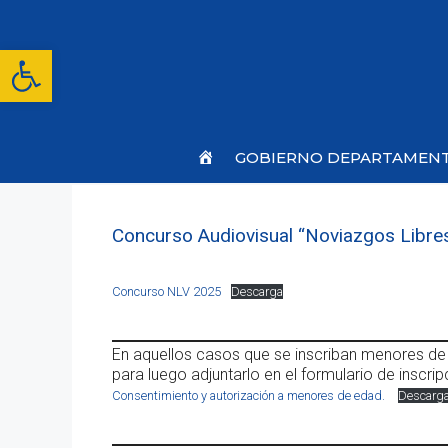
Saltar
al
contenido
Abrir barra de herramientas
Inicio
GOBIERNO DEPARTAMEN
Concurso Audiovisual “Noviazgos Libres
Concurso NLV 2025
Descarga
En aquellos casos que se inscriban menores de 
para luego adjuntarlo en el formulario de inscrip
Consentimiento y autorización a menores de edad.
Descarg