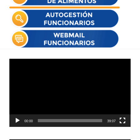
Reproductor
de
vídeo
00:00
39:07